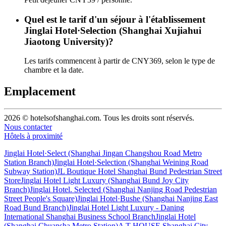
Quel est le tarif d'un séjour à l'établissement
Jinglai Hotel·Selection (Shanghai Xujiahui
Jiaotong University)?
Les tarifs commencent à partir de CNY369, selon le type de
chambre et la date.
Emplacement
2026 © hotelsofshanghai.com. Tous les droits sont réservés.
Nous contacter
Hôtels à proximité
Jinglai Hotel·Select (Shanghai Jingan Changshou Road Metro
Station Branch)
Jinglai Hotel·Selection (Shanghai Weining Road
Subway Station)
JL Boutique Hotel Shanghai Bund Pedestrian Street
Store
Jinglai Hotel Light Luxury (Shanghai Bund Joy City
Branch)
Jinglai Hotel. Selected (Shanghai Nanjing Road Pedestrian
Street People's Square)
Jinglai Hotel·Bushe (Shanghai Nanjing East
Road Bund Branch)
Jinglai Hotel Light Luxury - Daning
International Shanghai Business School Branch
Jinglai Hotel
(Shanghai Chuansha Metro Station)
A T HOUSE Shanghai City