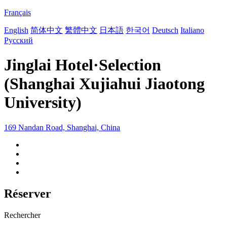
Français
English
简体中文
繁體中文
日本語
한국어
Deutsch
Italiano
Русский
Jinglai Hotel·Selection
(Shanghai Xujiahui Jiaotong
University)
169 Nandan Road, Shanghai, China
Réserver
Rechercher