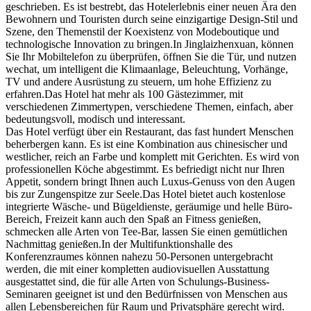
geschrieben. Es ist bestrebt, das Hotelerlebnis einer neuen Ära den
Bewohnern und Touristen durch seine einzigartige Design-Stil und
Szene, den Themenstil der Koexistenz von Modeboutique und
technologische Innovation zu bringen.In Jinglaizhenxuan, können
Sie Ihr Mobiltelefon zu überprüfen, öffnen Sie die Tür, und nutzen
wechat, um intelligent die Klimaanlage, Beleuchtung, Vorhänge,
TV und andere Ausrüstung zu steuern, um hohe Effizienz zu
erfahren.Das Hotel hat mehr als 100 Gästezimmer, mit
verschiedenen Zimmertypen, verschiedene Themen, einfach, aber
bedeutungsvoll, modisch und interessant.
Das Hotel verfügt über ein Restaurant, das fast hundert Menschen
beherbergen kann. Es ist eine Kombination aus chinesischer und
westlicher, reich an Farbe und komplett mit Gerichten. Es wird von
professionellen Köche abgestimmt. Es befriedigt nicht nur Ihren
Appetit, sondern bringt Ihnen auch Luxus-Genuss von den Augen
bis zur Zungenspitze zur Seele.Das Hotel bietet auch kostenlose
integrierte Wäsche- und Bügeldienste, geräumige und helle Büro-
Bereich, Freizeit kann auch den Spaß an Fitness genießen,
schmecken alle Arten von Tee-Bar, lassen Sie einen gemütlichen
Nachmittag genießen.In der Multifunktionshalle des
Konferenzraumes können nahezu 50-Personen untergebracht
werden, die mit einer kompletten audiovisuellen Ausstattung
ausgestattet sind, die für alle Arten von Schulungs-Business-
Seminaren geeignet ist und den Bedürfnissen von Menschen aus
allen Lebensbereichen für Raum und Privatsphäre gerecht wird.