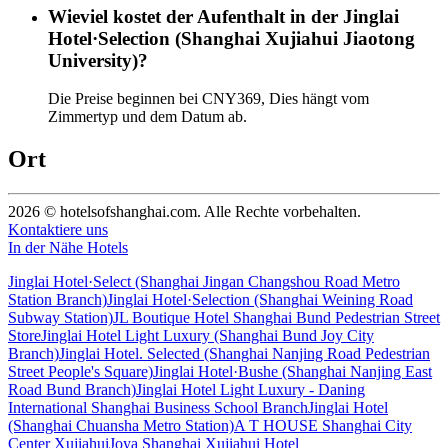
Wieviel kostet der Aufenthalt in der Jinglai
Hotel·Selection (Shanghai Xujiahui Jiaotong
University)?
Die Preise beginnen bei CNY369, Dies hängt vom
Zimmertyp und dem Datum ab.
Ort
2026 © hotelsofshanghai.com. Alle Rechte vorbehalten.
Kontaktiere uns
In der Nähe Hotels
Jinglai Hotel·Select (Shanghai Jingan Changshou Road Metro
Station Branch)
Jinglai Hotel·Selection (Shanghai Weining Road
Subway Station)
JL Boutique Hotel Shanghai Bund Pedestrian Street
Store
Jinglai Hotel Light Luxury (Shanghai Bund Joy City
Branch)
Jinglai Hotel. Selected (Shanghai Nanjing Road Pedestrian
Street People's Square)
Jinglai Hotel·Bushe (Shanghai Nanjing East
Road Bund Branch)
Jinglai Hotel Light Luxury - Daning
International Shanghai Business School Branch
Jinglai Hotel
(Shanghai Chuansha Metro Station)
A T HOUSE Shanghai City
Center Xujiahui
Joya Shanghai Xujiahui Hotel