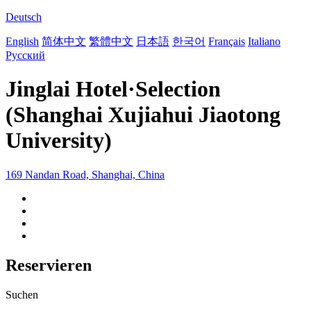
Deutsch
English
简体中文
繁體中文
日本語
한국어
Français
Italiano
Русский
Jinglai Hotel·Selection
(Shanghai Xujiahui Jiaotong
University)
169 Nandan Road, Shanghai, China
Reservieren
Suchen